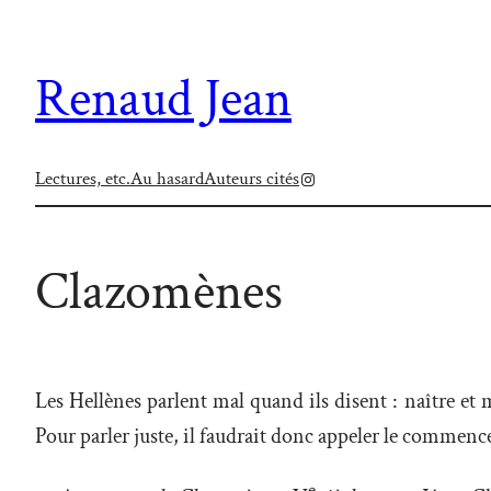
Aller
au
Renaud Jean
contenu
Instagram
Lectures, etc.
Au hasard
Auteurs cités
Clazomènes
Les Hellènes parlent mal quand ils disent : naître et
Pour parler juste, il faudrait donc appeler le commen
e